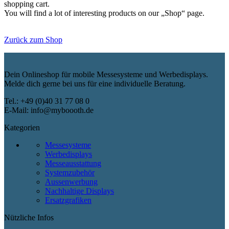
shopping cart.
You will find a lot of interesting products on our „Shop“ page.
Zurück zum Shop
Dein Onlineshop für mobile Messesysteme und Werbedisplays.
Melde dich gerne bei uns für eine individuelle Beratung.
Tel.: +49 (0)40 31 77 08 0
E-Mail: info@myboooth.de
Kategorien
Messesysteme
Werbedisplays
Messeausstattung
Systemzubehör
Aussenwerbung
Nachhaltige Displays
Ersatzgrafiken
Nützliche Infos