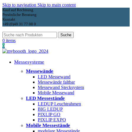
Skip to navigation
Skip to main content
Kauf auf Rechnung
Persönliche Beratung
Kontakt
+49 (0)40 31 77 08 0
Suche
0
items
0
Messesysteme
Messewände
LED Messewand
Messewände faltbar
Messewand Stecksystem
Mobile Messewand
LED Messestände
LEDUP Leuchtrahmen
BIG LEDUP
PIXLIP GO
PIXLIP EXPO
Mobile Messestände
modulare Messestände