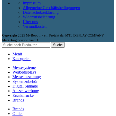
Impressum
Allgemeine Geschäftsbedingungen
Datenschutzerklärung
Widerrufsbelehrung
Über uns
Versandkosten
Copyright
2025 MyBoooth - ein Projekt der MTL DISPLAY COMPANY
Marketing Service GmbH
Suche
Menü
Kategorien
Messesysteme
Werbedisplays
Messeausstattung
Systemzubehör
Digital Signage
Aussenwerbung
Ersatzdrucke
Brands
Brands
Outlet