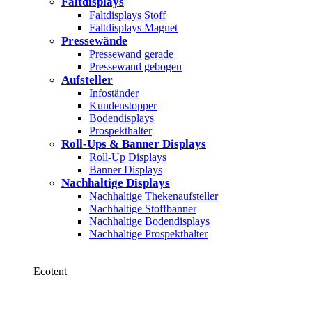
Faltdisplays
Faltdisplays Stoff
Faltdisplays Magnet
Pressewände
Pressewand gerade
Pressewand gebogen
Aufsteller
Infoständer
Kundenstopper
Bodendisplays
Prospekthalter
Roll-Ups & Banner Displays
Roll-Up Displays
Banner Displays
Nachhaltige Displays
Nachhaltige Thekenaufsteller
Nachhaltige Stoffbanner
Nachhaltige Bodendisplays
Nachhaltige Prospekthalter
Ecotent