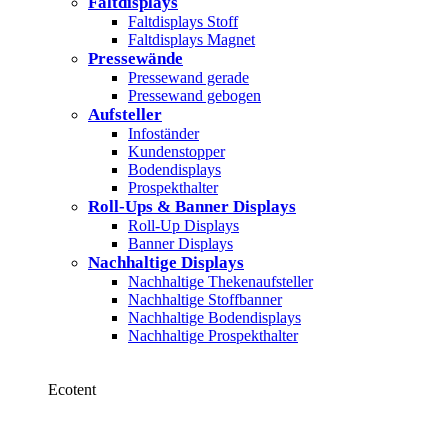
Faltdisplays
Faltdisplays Stoff
Faltdisplays Magnet
Pressewände
Pressewand gerade
Pressewand gebogen
Aufsteller
Infoständer
Kundenstopper
Bodendisplays
Prospekthalter
Roll-Ups & Banner Displays
Roll-Up Displays
Banner Displays
Nachhaltige Displays
Nachhaltige Thekenaufsteller
Nachhaltige Stoffbanner
Nachhaltige Bodendisplays
Nachhaltige Prospekthalter
Ecotent