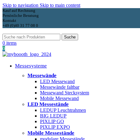
Skip to navigation
Skip to main content
Kauf auf Rechnung
Persönliche Beratung
Kontakt
+49 (0)40 31 77 08 0
Suche
0
items
0
Messesysteme
Messewände
LED Messewand
Messewände faltbar
Messewand Stecksystem
Mobile Messewand
LED Messestände
LEDUP Leuchtrahmen
BIG LEDUP
PIXLIP GO
PIXLIP EXPO
Mobile Messestände
modulare Messestände