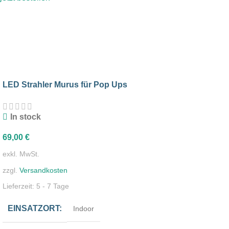
Tischplatte Case & Counter
Tür Set Counter ONE
Expolinc
Transporttaschen Set
BIG LEDUP
LED Strahler Murus für Pop Ups
jetzt kaufen
Penta Looop
jetzt kaufen
jetzt kaufen
In stock
69,00
€
exkl. MwSt.
zzgl.
Versandkosten
Lieferzeit:
5 - 7 Tage
EINSATZORT
Indoor