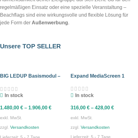
regelmäßigen Einsatz oder eine spezielle Veranstaltung –
Beachflags sind eine wirkungsvolle und flexible Lösung für
jede Form der
Außenwerbung
.
Unsere TOP SELLER
Expand Flagstand 1
mehr erfahren
BIG LEDUP Basismodul –
Expand MediaScreen 1
SALE 10%
200 cm Breite
real zip black
faltbarer Prospektständer
In stock
In stock
zum Shop
316,00
€
–
428,00
€
1.480,00
€
–
1.906,00
€
exkl. MwSt.
exkl. MwSt.
zzgl.
Versandkosten
zzgl.
Versandkosten
Lieferzeit:
5 - 7 Tage
Lieferzeit:
5 - 7 Tage