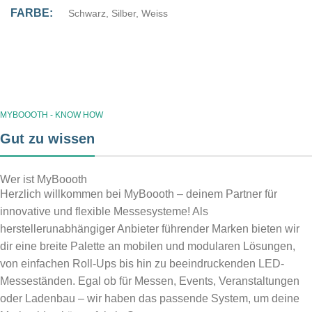
FARBE
Schwarz
,
Silber
,
Weiss
MyBoooth - wir unterstützen
Unentschlosssen ? Unser kompetentes
MYBOOOTH - KNOW HOW
Team berät Dich gern !
MyBoooth - für Nachschub
Du benötigst neue Grafiken oder
Gut zu wissen
Kontakt aufnehmen
Ersatzteile für ein vorhandenes System
?
Wer ist MyBoooth
Herzlich willkommen bei MyBoooth – deinem Partner für
hier bestellen
innovative und flexible Messesysteme! Als
herstellerunabhängiger Anbieter führender Marken bieten wir
dir eine breite Palette an mobilen und modularen Lösungen,
von einfachen Roll-Ups bis hin zu beeindruckenden LED-
Messeständen. Egal ob für Messen, Events, Veranstaltungen
oder Ladenbau – wir haben das passende System, um deine