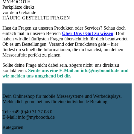
MYBOOOTH
Parkplätze direkt
vor dem Gebäude
HÄUFIG GESTELLTE FRAGEN
Hast du Fragen zu unseren Produkten oder Services? Schau doch
einfach mal in unseren Bereich
Über Uns / Gut zu wissen
. Dort
haben wir die häufigsten Fragen übersichtlich für dich beantwortet.
Ob es um Bestellungen, Versand oder Druckdaten geht – hier
findest du schnell die Informationen, die du brauchst, um deinen
Messeauftritt perfekt zu planen.
Sollte deine Frage nicht dabei sein, zögere nicht, uns direkt zu
kontaktieren.
Sende uns eine E-Mail an info@myboooth.de und
wir melden uns umgehend bei dir.
Dein Onlineshop für mobile Messesysteme und Werbedisplays.
Melde dich gerne bei uns für eine individuelle Beratung.
Tel.: +49 (0)40 31 77 08 0
E-Mail: info@myboooth.de
Kategorien