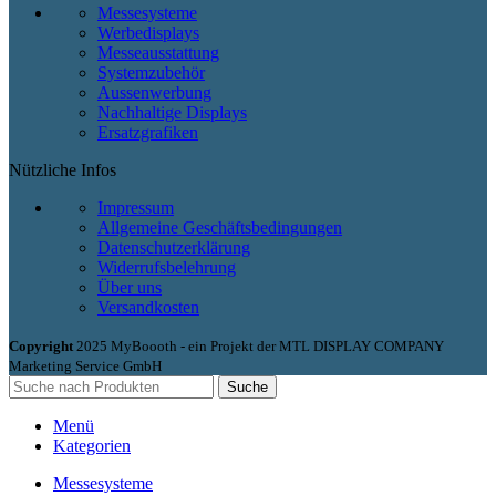
Messesysteme
Werbedisplays
Messeausstattung
Systemzubehör
Aussenwerbung
Nachhaltige Displays
Ersatzgrafiken
Nützliche Infos
Impressum
Allgemeine Geschäftsbedingungen
Datenschutzerklärung
Widerrufsbelehrung
Über uns
Versandkosten
Copyright
2025 MyBoooth - ein Projekt der MTL DISPLAY COMPANY
Marketing Service GmbH
Suche
Menü
Kategorien
Messesysteme