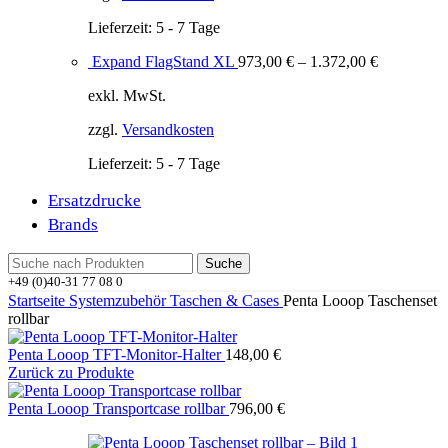
Lieferzeit:
5 - 7 Tage
Expand FlagStand XL
973,00
€
–
1.372,00
€
exkl. MwSt.
zzgl.
Versandkosten
Lieferzeit:
5 - 7 Tage
Ersatzdrucke
Brands
Suche
+49 (0)40-31 77 08 0
Startseite
Systemzubehör
Taschen & Cases
Penta Looop Taschenset
rollbar
Penta Looop TFT-Monitor-Halter
148,00
€
Zurück zu Produkte
Penta Looop Transportcase rollbar
796,00
€