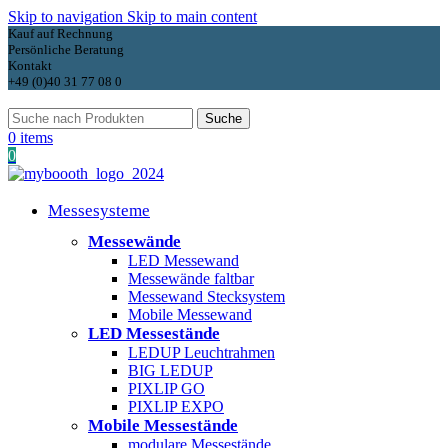
Skip to navigation
Skip to main content
Kauf auf Rechnung
Persönliche Beratung
Kontakt
+49 (0)40 31 77 08 0
Suche
0
items
0
Messesysteme
Messewände
LED Messewand
Messewände faltbar
Messewand Stecksystem
Mobile Messewand
LED Messestände
LEDUP Leuchtrahmen
BIG LEDUP
PIXLIP GO
PIXLIP EXPO
Mobile Messestände
modulare Messestände