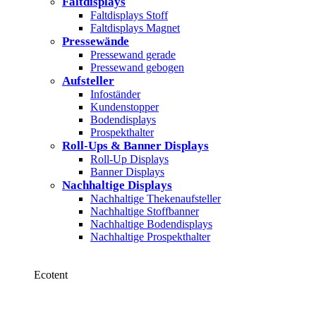
Faltdisplays
Faltdisplays Stoff
Faltdisplays Magnet
Pressewände
Pressewand gerade
Pressewand gebogen
Aufsteller
Infoständer
Kundenstopper
Bodendisplays
Prospekthalter
Roll-Ups & Banner Displays
Roll-Up Displays
Banner Displays
Nachhaltige Displays
Nachhaltige Thekenaufsteller
Nachhaltige Stoffbanner
Nachhaltige Bodendisplays
Nachhaltige Prospekthalter
Ecotent