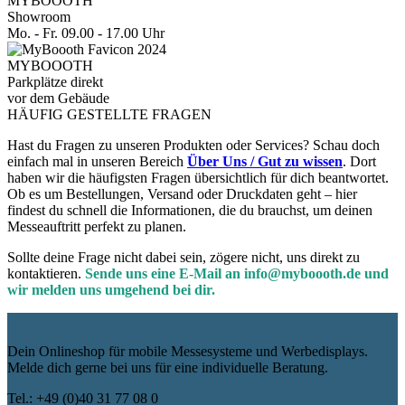
MYBOOOTH
Showroom
Mo. - Fr. 09.00 - 17.00 Uhr
MYBOOOTH
Parkplätze direkt
vor dem Gebäude
HÄUFIG GESTELLTE FRAGEN
Hast du Fragen zu unseren Produkten oder Services? Schau doch
einfach mal in unseren Bereich
Über Uns / Gut zu wissen
. Dort
haben wir die häufigsten Fragen übersichtlich für dich beantwortet.
Ob es um Bestellungen, Versand oder Druckdaten geht – hier
findest du schnell die Informationen, die du brauchst, um deinen
Messeauftritt perfekt zu planen.
Sollte deine Frage nicht dabei sein, zögere nicht, uns direkt zu
kontaktieren.
Sende uns eine E-Mail an info@myboooth.de und
wir melden uns umgehend bei dir.
Dein Onlineshop für mobile Messesysteme und Werbedisplays.
Melde dich gerne bei uns für eine individuelle Beratung.
Tel.: +49 (0)40 31 77 08 0