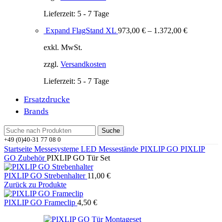
Lieferzeit:
5 - 7 Tage
Expand FlagStand XL
973,00
€
–
1.372,00
€
exkl. MwSt.
zzgl.
Versandkosten
Lieferzeit:
5 - 7 Tage
Ersatzdrucke
Brands
Suche
+49 (0)40-31 77 08 0
Startseite
Messesysteme
LED Messestände
PIXLIP GO
PIXLIP
GO Zubehör
PIXLIP GO Tür Set
PIXLIP GO Strebenhalter
11,00
€
Zurück zu Produkte
PIXLIP GO Frameclip
4,50
€