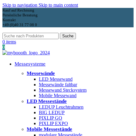
Skip to navigation
Skip to main content
Kauf auf Rechnung
Persönliche Beratung
Kontakt
+49 (0)40 31 77 08 0
Suche
0
items
0
Messesysteme
Messewände
LED Messewand
Messewände faltbar
Messewand Stecksystem
Mobile Messewand
LED Messestände
LEDUP Leuchtrahmen
BIG LEDUP
PIXLIP GO
PIXLIP EXPO
Mobile Messestände
modulare Messestände