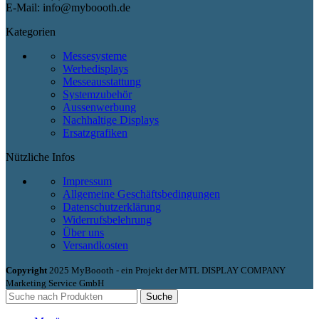
E-Mail: info@myboooth.de
Kategorien
Messesysteme
Werbedisplays
Messeausstattung
Systemzubehör
Aussenwerbung
Nachhaltige Displays
Ersatzgrafiken
Nützliche Infos
Impressum
Allgemeine Geschäftsbedingungen
Datenschutzerklärung
Widerrufsbelehrung
Über uns
Versandkosten
Copyright
2025 MyBoooth - ein Projekt der MTL DISPLAY COMPANY
Marketing Service GmbH
Suche