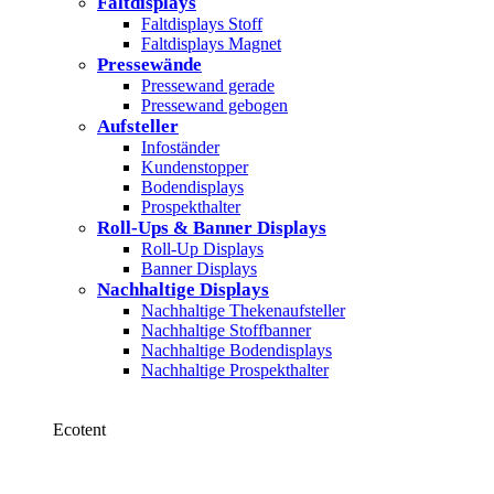
Faltdisplays
Faltdisplays Stoff
Faltdisplays Magnet
Pressewände
Pressewand gerade
Pressewand gebogen
Aufsteller
Infoständer
Kundenstopper
Bodendisplays
Prospekthalter
Roll-Ups & Banner Displays
Roll-Up Displays
Banner Displays
Nachhaltige Displays
Nachhaltige Thekenaufsteller
Nachhaltige Stoffbanner
Nachhaltige Bodendisplays
Nachhaltige Prospekthalter
Ecotent