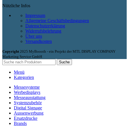
Nützliche Infos
Impressum
Allgemeine Geschäftsbedingungen
Datenschutzerklärung
Widerrufsbelehrung
Über uns
Versandkosten
Copyright
2025 MyBoooth - ein Projekt der MTL DISPLAY COMPANY
Marketing Service GmbH
Suche
Menü
Kategorien
Messesysteme
Werbedisplays
Messeausstattung
Systemzubehör
Digital Signage
Aussenwerbung
Ersatzdrucke
Brands