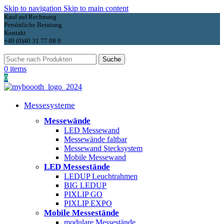
Skip to navigation
Skip to main content
Kauf auf Rechnung
Persönliche Beratung
Kontakt
+49 (0)40 31 77 08 0
Suche
0
items
0
Messesysteme
Messewände
LED Messewand
Messewände faltbar
Messewand Stecksystem
Mobile Messewand
LED Messestände
LEDUP Leuchtrahmen
BIG LEDUP
PIXLIP GO
PIXLIP EXPO
Mobile Messestände
modulare Messestände