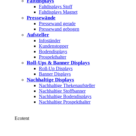
Faltdisplays
Faltdisplays Stoff
Faltdisplays Magnet
Pressewände
Pressewand gerade
Pressewand gebogen
Aufsteller
Infoständer
Kundenstopper
Bodendisplays
Prospekthalter
Roll-Ups & Banner Displays
Roll-Up Displays
Banner Displays
Nachhaltige Displays
Nachhaltige Thekenaufsteller
Nachhaltige Stoffbanner
Nachhaltige Bodendisplays
Nachhaltige Prospekthalter
Ecotent