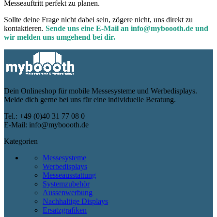
Messeauftritt perfekt zu planen.
Sollte deine Frage nicht dabei sein, zögere nicht, uns direkt zu
kontaktieren.
Sende uns eine E-Mail an info@myboooth.de und
wir melden uns umgehend bei dir.
Dein Onlineshop für mobile Messesysteme und Werbedisplays.
Melde dich gerne bei uns für eine individuelle Beratung.
Tel.: +49 (0)40 31 77 08 0
E-Mail: info@myboooth.de
Kategorien
Messesysteme
Werbedisplays
Messeausstattung
Systemzubehör
Aussenwerbung
Nachhaltige Displays
Ersatzgrafiken