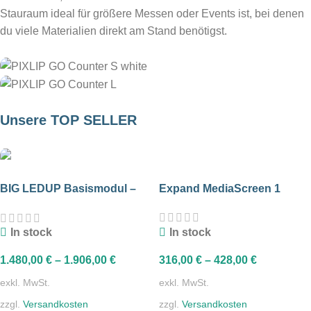
Stauraum ideal für größere Messen oder Events ist, bei denen
du viele Materialien direkt am Stand benötigst.
PIXLIP GO Counter S
Unsere TOP SELLER
PIXLIP GO Counter L
BIG LEDUP Basismodul –
Expand MediaScreen 1
SALE 10%
200 cm Breite
real zip black
faltbarer Prospektständer
In stock
In stock
mehr erfahren
316,00
€
–
428,00
€
1.480,00
€
–
1.906,00
€
exkl. MwSt.
exkl. MwSt.
zzgl.
Versandkosten
zzgl.
Versandkosten