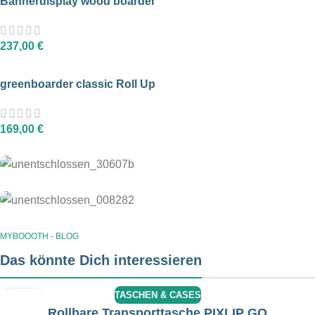
Bannerdisplay wood boarder
237,00
€
greenboarder classic Roll Up
169,00
€
MyBoooth - wir unterstützen
Unentschlosssen ? Unser kompetentes
Team berät Dich gern !
MYBOOOTH - BLOG
MyBoooth - für Nachschub
Du benötigst neue Grafiken oder
Das könnte Dich interessieren
Kontakt aufnehmen
Ersatzteile für ein vorhandenes System
?
TASCHEN & CASES
23
Rollbare Transporttasche PIXLIP GO
AUG.