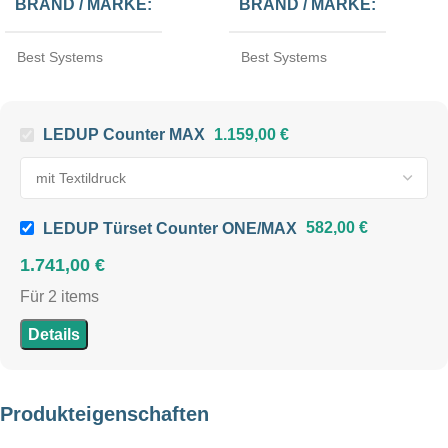
BRAND / MARKE
BRAND / MARKE
Best Systems
Best Systems
EINSATZORT
EINSATZORT
Indoor
Indoor
LEDUP Counter MAX
1.159,00
€
SYSTEMGRÖSSE
100 x 100 cm
LEDUP Türset Counter ONE/MAX
582,00
€
1.741,00
€
TEXTILDRUCK
Für 2 items
Details
mit Textildruck
,
ohne
Textildruck
Produkteigenschaften