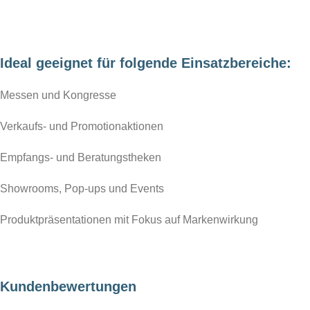
LEDUP Akkupack
LEDUP Türset
hier bestellen
Ideal geeignet für folgende Einsatzbereiche:
hier bestellen
Messen und Kongresse
Verkaufs- und Promotionaktionen
Empfangs- und Beratungstheken
Showrooms, Pop-ups und Events
Produktpräsentationen mit Fokus auf Markenwirkung
Kundenbewertungen