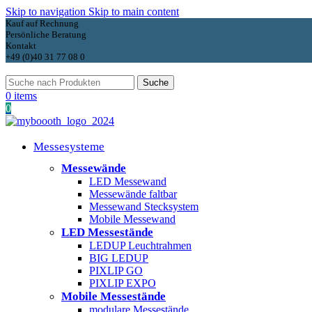
Skip to navigation
Skip to main content
Kauf auf Rechnung
Persönliche Beratung
Kontakt
+49 (0)40 31 77 08 0
Suche
0
items
0
Messesysteme
Messewände
LED Messewand
Messewände faltbar
Messewand Stecksystem
Mobile Messewand
LED Messestände
LEDUP Leuchtrahmen
BIG LEDUP
PIXLIP GO
PIXLIP EXPO
Mobile Messestände
modulare Messestände