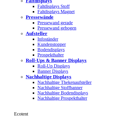
Faltdisplays
Faltdisplays Stoff
Faltdisplays Magnet
Pressewände
Pressewand gerade
Pressewand gebogen
Aufsteller
Infoständer
Kundenstopper
Bodendisplays
Prospekthalter
Roll-Ups & Banner Displays
Roll-Up Displays
Banner Displays
Nachhaltige Displays
Nachhaltige Thekenaufsteller
Nachhaltige Stoffbanner
Nachhaltige Bodendisplays
Nachhaltige Prospekthalter
Ecotent