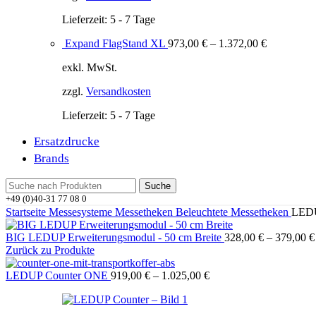
Lieferzeit:
5 - 7 Tage
Expand FlagStand XL
973,00
€
–
1.372,00
€
exkl. MwSt.
zzgl.
Versandkosten
Lieferzeit:
5 - 7 Tage
Ersatzdrucke
Brands
Suche
+49 (0)40-31 77 08 0
Startseite
Messesysteme
Messetheken
Beleuchtete Messetheken
LEDU
BIG LEDUP Erweiterungsmodul - 50 cm Breite
328,00
€
–
379,00
€
Zurück zu Produkte
LEDUP Counter ONE
919,00
€
–
1.025,00
€