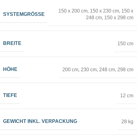
1 x SUB + 1 x Blockout
,
150 x 200 cm
,
150 x 230 cm
,
150 x
SYSTEMGRÖSSE
beidseitig SUB
,
ohne
248 cm
,
150 x 298 cm
Textildruck
BREITE
150 cm
HÖHE
200 cm
,
230 cm
,
248 cm
,
298 cm
TIEFE
12 cm
GEWICHT INKL. VERPACKUNG
28 kg