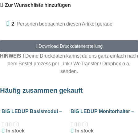
Zur Wunschliste hinzufügen
2
Personen beobachten diesen Artikel gerade!
Download Druckdatenerstellung
HINWEIS !
Deine Druckdaten kannst du uns ganz einfach nach
dem Bestellprozess per Link / WeTransfer / Dropbox o.ä.
senden.
Häufig zusammen gekauft
BIG LEDUP Basismodul –
BIG LEDUP Monitorhalter –
150 cm Breite
248 cm
In stock
In stock