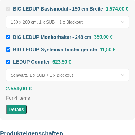
BIG LEDUP Basismodul - 150 cm Breite
1.574,00
€
SYSTEMGRÖSSE
150 x 200 cm
,
150 x 230 cm
,
150 x 248 cm
,
150 x 298 cm
BIG LEDUP Monitorhalter - 248 cm
350,00
€
BIG LEDUP Systemverbinder gerade
11,50
€
BREITE
150 cm
LEDUP Counter
623,50
€
HÖHE
200 cm
,
230 cm
,
248 cm
,
2.559,00
€
298 cm
Für 4 items
TIEFE
12 cm
Details
GEWICHT INKL.
VERPACKUNG
Produkteigenschaften