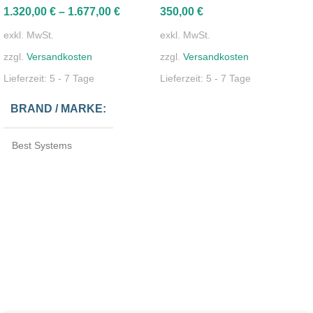
1.320,00
€
–
1.677,00
€
350,00
€
exkl. MwSt.
exkl. MwSt.
zzgl.
Versandkosten
zzgl.
Versandkosten
Lieferzeit:
5 - 7 Tage
Lieferzeit:
5 - 7 Tage
BRAND / MARKE
Best Systems
EINSATZORT
Indoor
MATERIAL
geglättetes Aluminiumprofil
FARBE
Silber