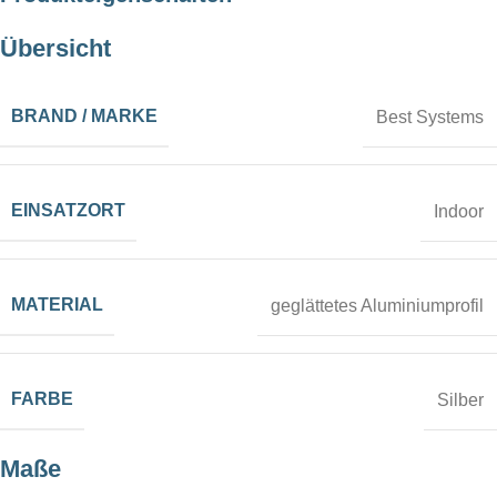
Übersicht
28 kg
PACKMASS
BRAND / MARKE
Best Systems
39 x 119 x 31 cm
EINSATZORT
Indoor
BELEUCHTUNG
LED Module
MATERIAL
geglättetes Aluminiumprofil
FARBTEMPERATUR
FARBE
Silber
Tageslichtweiss, ca. 6.500 K
Maße
TEXTILDRUCK