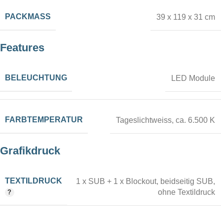
PACKMASS
39 x 119 x 31 cm
Features
BELEUCHTUNG
LED Module
FARBTEMPERATUR
Tageslichtweiss, ca. 6.500 K
Grafikdruck
TEXTILDRUCK
1 x SUB + 1 x Blockout
,
beidseitig SUB
,
ohne Textildruck