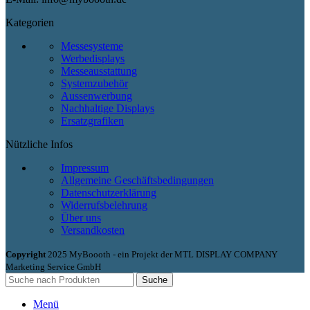
Kategorien
Messesysteme
Werbedisplays
Messeausstattung
Systemzubehör
Aussenwerbung
Nachhaltige Displays
Ersatzgrafiken
Nützliche Infos
Impressum
Allgemeine Geschäftsbedingungen
Datenschutzerklärung
Widerrufsbelehrung
Über uns
Versandkosten
Copyright
2025 MyBoooth - ein Projekt der MTL DISPLAY COMPANY
Marketing Service GmbH
Suche
Menü