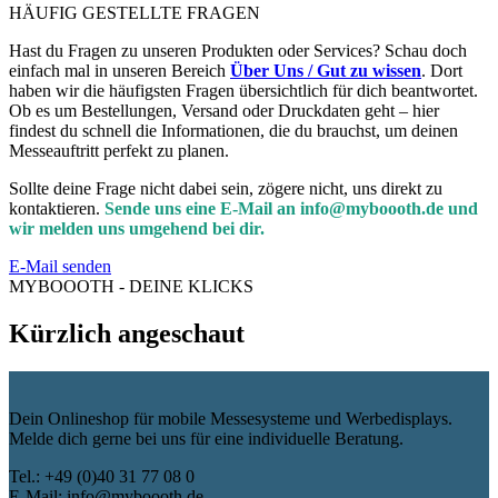
HÄUFIG GESTELLTE FRAGEN
Hast du Fragen zu unseren Produkten oder Services? Schau doch
einfach mal in unseren Bereich
Über Uns / Gut zu wissen
. Dort
haben wir die häufigsten Fragen übersichtlich für dich beantwortet.
Ob es um Bestellungen, Versand oder Druckdaten geht – hier
findest du schnell die Informationen, die du brauchst, um deinen
Messeauftritt perfekt zu planen.
Sollte deine Frage nicht dabei sein, zögere nicht, uns direkt zu
kontaktieren.
Sende uns eine E-Mail an info@myboooth.de und
wir melden uns umgehend bei dir.
E-Mail senden
MYBOOOTH - DEINE KLICKS
Kürzlich angeschaut
Dein Onlineshop für mobile Messesysteme und Werbedisplays.
Melde dich gerne bei uns für eine individuelle Beratung.
Tel.: +49 (0)40 31 77 08 0
E-Mail: info@myboooth.de