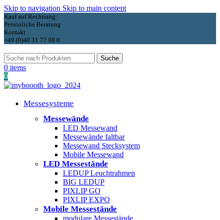
Skip to navigation
Skip to main content
Kauf auf Rechnung
Persönliche Beratung
Kontakt
+49 (0)40 31 77 08 0
Suche
0
items
0
Messesysteme
Messewände
LED Messewand
Messewände faltbar
Messewand Stecksystem
Mobile Messewand
LED Messestände
LEDUP Leuchtrahmen
BIG LEDUP
PIXLIP GO
PIXLIP EXPO
Mobile Messestände
modulare Messestände