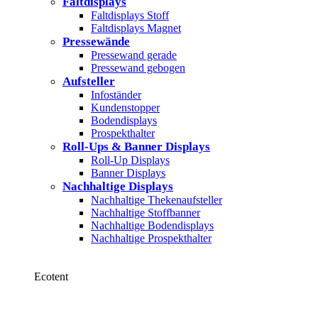
Faltdisplays
Faltdisplays Stoff
Faltdisplays Magnet
Pressewände
Pressewand gerade
Pressewand gebogen
Aufsteller
Infoständer
Kundenstopper
Bodendisplays
Prospekthalter
Roll-Ups & Banner Displays
Roll-Up Displays
Banner Displays
Nachhaltige Displays
Nachhaltige Thekenaufsteller
Nachhaltige Stoffbanner
Nachhaltige Bodendisplays
Nachhaltige Prospekthalter
Ecotent