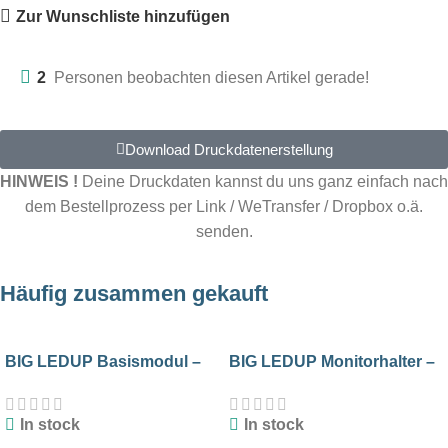
Zur Wunschliste hinzufügen
2
Personen beobachten diesen Artikel gerade!
Download Druckdatenerstellung
HINWEIS !
Deine Druckdaten kannst du uns ganz einfach nach
dem Bestellprozess per Link / WeTransfer / Dropbox o.ä.
senden.
Häufig zusammen gekauft
BIG LEDUP Basismodul –
BIG LEDUP Monitorhalter –
400 cm Breite
248 cm
In stock
In stock