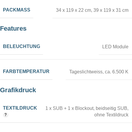
PACKMASS
34 x 119 x 22 cm
,
39 x 119 x 31 cm
Features
BELEUCHTUNG
LED Module
FARBTEMPERATUR
Tageslichtweiss, ca. 6.500 K
Grafikdruck
TEXTILDRUCK
1 x SUB + 1 x Blockout
,
beidseitig SUB
,
ohne Textildruck