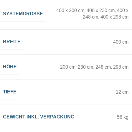
400 x 200 cm
,
400 x 230 cm
,
400 x
SYSTEMGRÖSSE
1 x SUB + 1 x Blockout
,
248 cm
,
400 x 298 cm
beidseitig SUB
,
ohne
Textildruck
BREITE
400 cm
HÖHE
200 cm
,
230 cm
,
248 cm
,
298 cm
TIEFE
12 cm
GEWICHT INKL. VERPACKUNG
56 kg