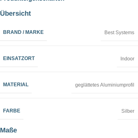
Übersicht
56 kg
PACKMASS
BRAND / MARKE
Best Systems
34 x 119 x 22 cm
,
39 x 119 x
31 cm
EINSATZORT
Indoor
BELEUCHTUNG
MATERIAL
geglättetes Aluminiumprofil
LED Module
FARBTEMPERATUR
FARBE
Silber
Tageslichtweiss, ca. 6.500 K
Maße
TEXTILDRUCK