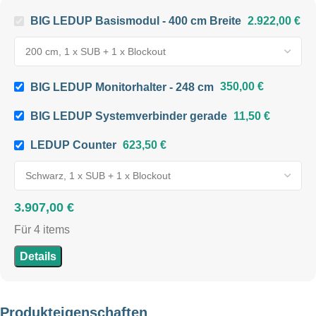
BIG LEDUP Basismodul - 400 cm Breite
2.922,00
€
SYSTEMGRÖSSE
400 x 200 cm
,
400 x 230 cm
,
400 x 248 cm
,
400 x 298 cm
BIG LEDUP Monitorhalter - 248 cm
350,00
€
BIG LEDUP Systemverbinder gerade
11,50
€
BREITE
400 cm
LEDUP Counter
623,50
€
HÖHE
200 cm
,
230 cm
,
248 cm
,
3.907,00
€
298 cm
Für 4 items
TIEFE
12 cm
Details
GEWICHT INKL.
VERPACKUNG
Produkteigenschaften